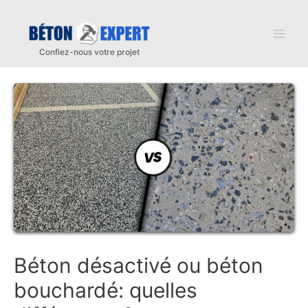
Aller
au
Mai
contenu
Men
Béton désactivé ou béton
bouchardé: quelles